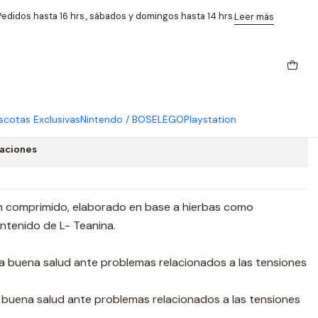
/ Nutrapharm
edidos hasta 16 hrs., sábados y domingos hasta 14 hrs.
Leer más
primidos Apoyo Para El
rapharm
cotas Exclusivas
Nintendo / BOSE
LEGO
Playstation
caciones
n comprimido, elaborado en base a hierbas como
ontenido de L- Teanina.
a buena salud ante problemas relacionados a las tensiones
 buena salud ante problemas relacionados a las tensiones