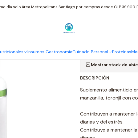
mentos Nutricionales
Es3 X60 Comprimidos Apoyo Para El Estrés 
mo día solo área Metropolitana Santiago por compras desde CLP 39.900. P
|
Es3 X60 Com
Estrés / Nut
tricionales
Insumos Gastronomía
Cuidado Personal
Proteínas
Mas
Mostrar stock de ubi
DESCRIPCIÓN
Suplemento alimenticio e
manzanilla, toronjil con c
Contribuyen a mantener l
diarias y del estrés.
Contribuye a mantener la
diarias.