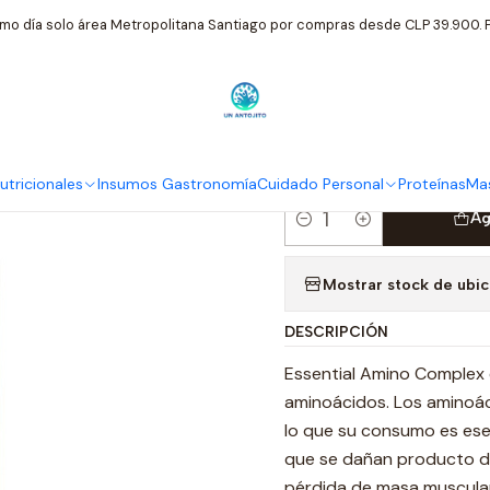
tos Nutricionales
Solgar USA
Essential Aminocomplex 75 Mg Sol
mo día solo área Metropolitana Santiago por compras desde CLP 39.900. P
|
Essential A
Capsulas
tricionales
Insumos Gastronomía
Cuidado Personal
Proteínas
Mas
Ag
Cantidad
Mostrar stock de ubi
DESCRIPCIÓN
Essential Amino Complex 
aminoácidos. Los aminoác
lo que su consumo es esen
que se dañan producto de
pérdida de masa muscula