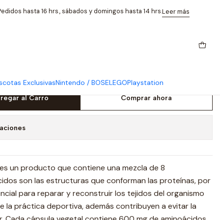
gar 90 Capsulas
edidos hasta 16 hrs., sábados y domingos hasta 14 hrs.
Leer más
minocomplex 75 Mg Solgar 90
cotas Exclusivas
Nintendo / BOSE
LEGO
Playstation
regar al Carro
Comprar ahora
caciones
es un producto que contiene una mezcla de 8
idos son las estructuras que conforman las proteínas, por
cial para reparar y reconstruir los tejidos del organismo
 la práctica deportiva, además contribuyen a evitar la
r. Cada cápsula vegetal contiene 600 mg de aminoácidos