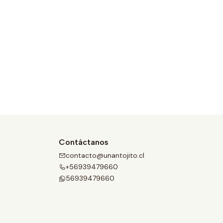
Contáctanos
contacto@unantojito.cl
+56939479660
56939479660