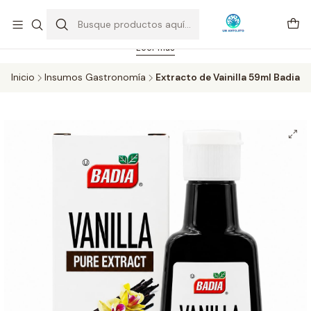
Feriado 21-05-2026 atención hasta las 14 hrs. Envío GRATIS mismo
día solo área Metropolitana Santiago por compras desde CLP 39.900.
Pedidos hasta 16 hrs., sábados y domingos hasta 14 hrs.
Leer más
Inicio
Insumos Gastronomía
Extracto de Vainilla 59ml Badia