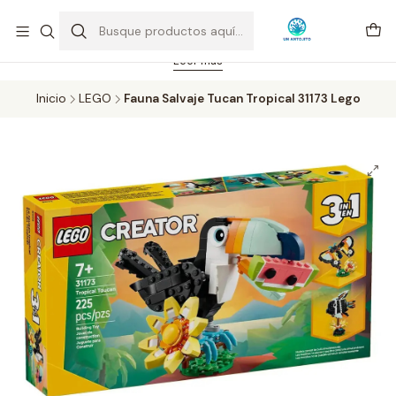
Feriado 21-05-2026 atención hasta las 14 hrs. Envío GRATIS mismo
día solo área Metropolitana Santiago por compras desde CLP 39.900.
Pedidos hasta 16 hrs., sábados y domingos hasta 14 hrs.
Leer más
Inicio
LEGO
Fauna Salvaje Tucan Tropical 31173 Lego