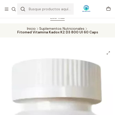
Feriado 21-05-2026 atención hasta las 14 hrs. Envío GRATIS mismo
día solo área Metropolitana Santiago por compras desde CLP 39.900.
Pedidos hasta 16 hrs., sábados y domingos hasta 14 hrs.
Leer más
Inicio
Suplementos Nutricionales
Fitomed Vitamina Kadox K2 D3 800 UI 60 Caps