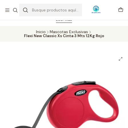
Feriado 21-05-2026 atención hasta las 14 hrs. Envío GRATIS mismo
día solo área Metropolitana Santiago por compras desde CLP 39.900.
Pedidos hasta 16 hrs., sábados y domingos hasta 14 hrs.
Leer más
Inicio
Mascotas Exclusivas
Flexi New Classic Xs Cinta 3 Mts 12Kg Rojo