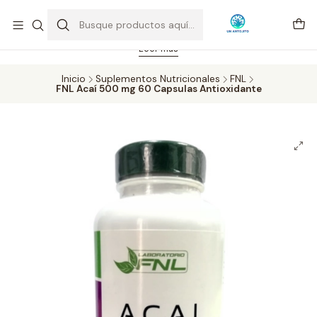
Feriado 21-05-2026 atención hasta las 14 hrs. Envío GRATIS mismo
día solo área Metropolitana Santiago por compras desde CLP 39.900.
Pedidos hasta 16 hrs., sábados y domingos hasta 14 hrs.
Leer más
Inicio
Suplementos Nutricionales
FNL
FNL Acaí 500 mg 60 Capsulas Antioxidante