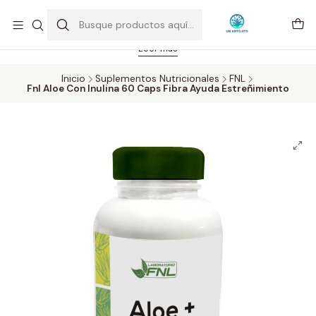
Feriado 21-05-2026 atención hasta las 14 hrs. Envío GRATIS mismo
día solo área Metropolitana Santiago por compras desde CLP 39.900.
Pedidos hasta 16 hrs., sábados y domingos hasta 14 hrs.
Leer más
Inicio
Suplementos Nutricionales
FNL
Fnl Aloe Con Inulina 60 Caps Fibra Ayuda Estreñimiento