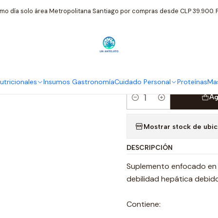
mentos Nutricionales
FNL
Fnl Hepagras 60 Caps Sindrome Metab
mo día solo área Metropolitana Santiago por compras desde CLP 39.900. P
|
Fnl Hepagra
Metabolico 
tricionales
Insumos Gastronomía
Cuidado Personal
Proteínas
Mas
Ag
Cantidad
Mostrar stock de ubi
DESCRIPCIÓN
Suplemento enfocado en 
debilidad hepática debido
Contiene: