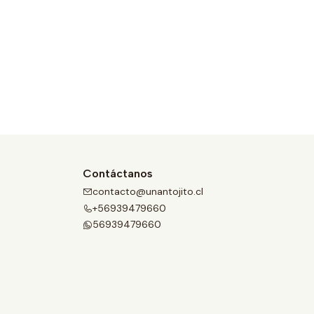
Contáctanos
contacto@unantojito.cl
+56939479660
56939479660