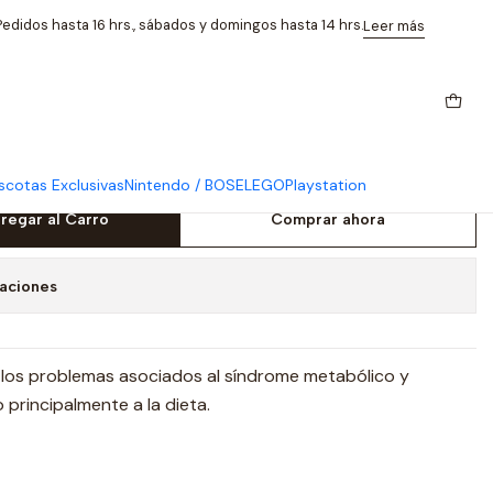
olico Higado
edidos hasta 16 hrs., sábados y domingos hasta 14 hrs.
Leer más
s 60 Caps Sindrome
Higado
cotas Exclusivas
Nintendo / BOSE
LEGO
Playstation
regar al Carro
Comprar ahora
caciones
los problemas asociados al síndrome metabólico y
 principalmente a la dieta.