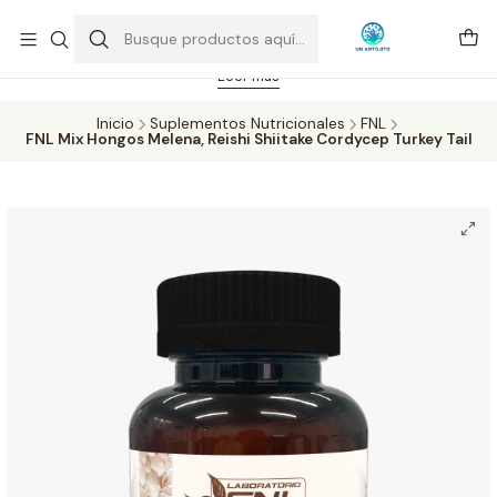
Feriado 21-05-2026 atención hasta las 14 hrs. Envío GRATIS mismo
día solo área Metropolitana Santiago por compras desde CLP 39.900.
Pedidos hasta 16 hrs., sábados y domingos hasta 14 hrs.
Leer más
Inicio
Suplementos Nutricionales
FNL
FNL Mix Hongos Melena, Reishi Shiitake Cordycep Turkey Tail