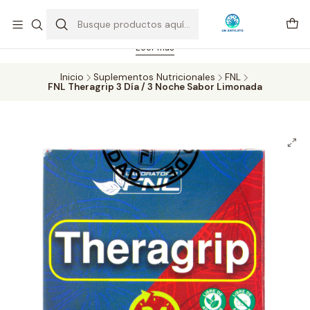
Feriado 21-05-2026 atención hasta las 14 hrs. Envío GRATIS mismo
día solo área Metropolitana Santiago por compras desde CLP 39.900.
Pedidos hasta 16 hrs., sábados y domingos hasta 14 hrs.
Leer más
Inicio
Suplementos Nutricionales
FNL
FNL Theragrip 3 Día / 3 Noche Sabor Limonada