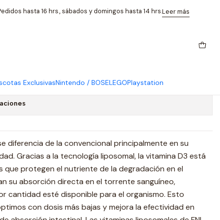
 Colecalciferol
edidos hasta 16 hrs., sábados y domingos hasta 14 hrs.
Leer más
 D Liposomal 800 Iu 60 Caps
l
cotas Exclusivas
Nintendo / BOSE
LEGO
Playstation
caciones
se diferencia de la convencional principalmente en su
dad. Gracias a la tecnología liposomal, la vitamina D3 está
 que protegen el nutriente de la degradación en el
tan su absorción directa en el torrente sanguíneo,
 cantidad esté disponible para el organismo. Esto
óptimos con dosis más bajas y mejora la efectividad en
e absorción intestinal. Las vitaminas liposomales de FNL