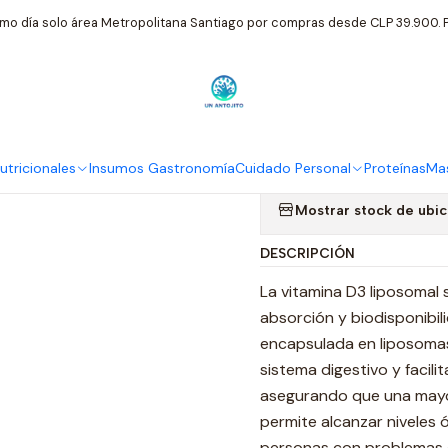
ntos Nutricionales
FNL
Fnl Vitamina D Liposomal 800 Iu 60 Caps
mo día solo área Metropolitana Santiago por compras desde CLP 39.900. P
|
Fnl Vitamina
Colecalcifero
tricionales
Insumos Gastronomía
Cuidado Personal
Proteínas
Mas
Mostrar stock de ubi
DESCRIPCIÓN
La vitamina D3 liposomal 
absorción y biodisponibili
encapsulada en liposomas
sistema digestivo y facili
asegurando que una mayor
permite alcanzar niveles 
personas con problemas d