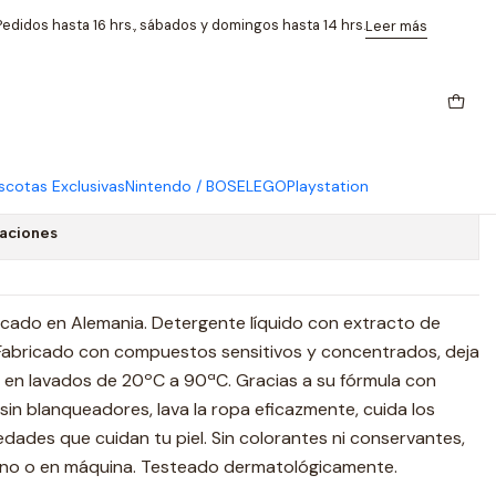
ico 1.5 Lt
edidos hasta 16 hrs., sábados y domingos hasta 14 hrs.
Leer más
gente En Gel Piel Sensible
o 1.5 Lt
cotas Exclusivas
Nintendo / BOSE
LEGO
Playstation
caciones
icado en Alemania. Detergente líquido con extracto de
s. Fabricado con compuestos sensitivos y concentrados, deja
e en lavados de 20ºC a 90ªC. Gracias a su fórmula con
sin blanqueadores, lava la ropa eficazmente, cuida los
edades que cuidan tu piel. Sin colorantes ni conservantes,
ano o en máquina. Testeado dermatológicamente.