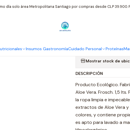
idado Personal
Frosch Detergente En Gel Piel Sensible Hipoalergen
mo día solo área Metropolitana Santiago por compras desde CLP 39.900. P
|
Frosch Deter
Hipoalergenic
tricionales
Insumos Gastronomía
Cuidado Personal
Proteínas
Mas
Mostrar stock de ubi
DESCRIPCIÓN
Producto Ecológico. Fabr
Aloe Vera. Frosch. 1,5 lt
la ropa limpia e impecabl
extractos de Aloe Vera y 
colores, y contiene propi
es apto para lavado a m
Hipoalergénico.