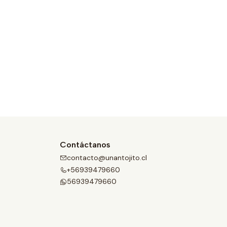
Contáctanos
contacto@unantojito.cl
+56939479660
56939479660