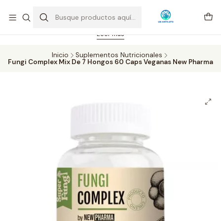
Feriado 21-05-2026 atención hasta las 14 hrs. Envío GRATIS mismo
día solo área Metropolitana Santiago por compras desde CLP 39.900.
Pedidos hasta 16 hrs., sábados y domingos hasta 14 hrs.
Leer más
Inicio
Suplementos Nutricionales
Fungi Complex Mix De 7 Hongos 60 Caps Veganas New Pharma