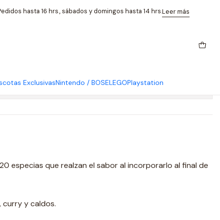
edidos hasta 16 hrs., sábados y domingos hasta 14 hrs.
Leer más
a Suk 70g
cotas Exclusivas
Nintendo / BOSE
LEGO
Playstation
caciones
0 especias que realzan el sabor al incorporarlo al final de
, curry y caldos.