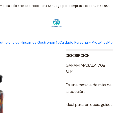
Inicio
Insumos Gastronomía
Garam Masala Suk 70g
mo día solo área Metropolitana Santiago por compras desde CLP 39.900. P
|
Garam Masal
tricionales
Insumos Gastronomía
Cuidado Personal
Proteínas
Mas
Mostrar stock de ubi
DESCRIPCIÓN
GARAM MASALA 70g
SUK
Es una mezcla de más de 2
la cocción.
Ideal para arroces, guisos