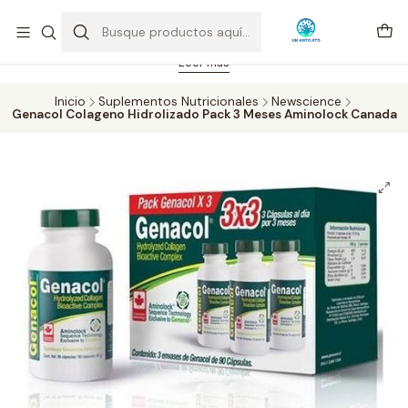
Feriado 21-05-2026 atención hasta las 14 hrs. Envío GRATIS mismo
día solo área Metropolitana Santiago por compras desde CLP 39.900.
Pedidos hasta 16 hrs., sábados y domingos hasta 14 hrs.
Leer más
Inicio
Suplementos Nutricionales
Newscience
Genacol Colageno Hidrolizado Pack 3 Meses Aminolock Canada