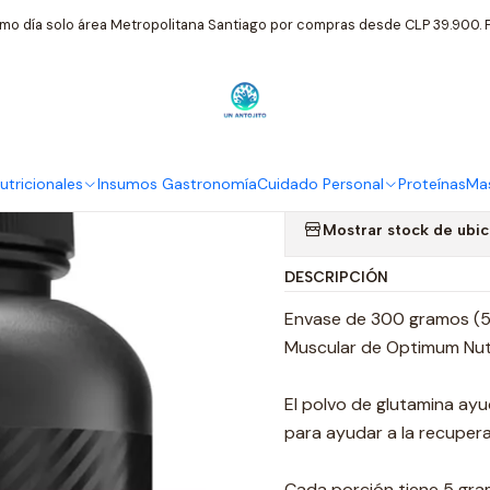
onales
On - Optimun Nutrition
Glutamina En Polvo Optimum Nutr
mo día solo área Metropolitana Santiago por compras desde CLP 39.900. P
|
Glutamina En
300 Grs 58 
tricionales
Insumos Gastronomía
Cuidado Personal
Proteínas
Mas
Mostrar stock de ubi
DESCRIPCIÓN
Envase de 300 gramos (5
Muscular de Optimum Nut
El polvo de glutamina ayu
para ayudar a la recuper
Cada porción tiene 5 gra