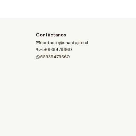
Contáctanos
contacto@unantojito.cl
+56939479660
56939479660