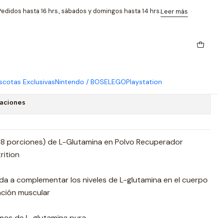
ition 300 Grs 58 Porciones
edidos hasta 16 hrs., sábados y domingos hasta 14 hrs.
Leer más
 Polvo Optimum Nutrition
Porciones
cotas Exclusivas
Nintendo / BOSE
LEGO
Playstation
caciones
8 porciones) de L-Glutamina en Polvo Recuperador
rition
da a complementar los niveles de L-glutamina en el cuerpo
ación muscular
mos de L-glutamina pura