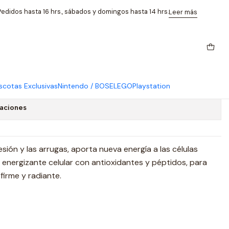
te 30ml Weleda
edidos hasta 16 hrs., sábados y domingos hasta 14 hrs.
Leer más
eptidos de Maca Serum
 30ml Weleda
cotas Exclusivas
Nintendo / BOSE
LEGO
Playstation
caciones
sión y las arrugas, aporta nueva energía a las células
 energizante celular con antioxidantes y péptidos, para
firme y radiante.