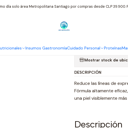
 Personal
Weleda
Granada y Peptidos de Maca Serum Reafirman
mo día solo área Metropolitana Santiago por compras desde CLP 39.900. P
|
Granada y P
Reafirmante
tricionales
Insumos Gastronomía
Cuidado Personal
Proteínas
Mas
Mostrar stock de ubi
DESCRIPCIÓN
Reduce las líneas de expre
Fórmula altamente eficaz,
una piel visiblemente más 
Descripción