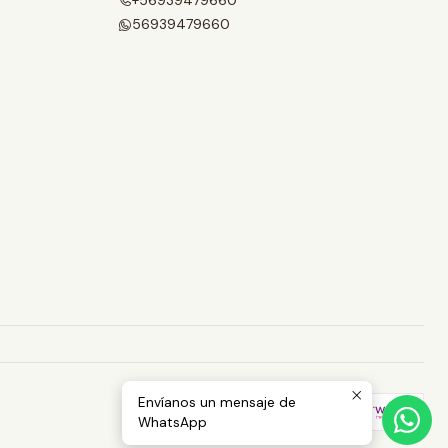
+56939479660
56939479660
Envíanos un mensaje de
WhatsApp