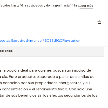
atural
edidos hasta 16 hrs., sábados y domingos hasta 14 hrs.
Leer más
á En Polvo 100g - Energía
cotas Exclusivas
Nintendo / BOSE
LEGO
Playstation
caciones
s la opción ideal para quienes buscan un impulso de
a día. Este producto, elaborado a partir de semillas de
 es conocido por sus propiedades energizantes y su
 concentración y el rendimiento físico. Con solo una
ar de sus beneficios sin los efectos secundarios de los