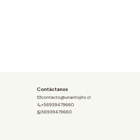
Contáctanos
contacto@unantojito.cl
+56939479660
56939479660