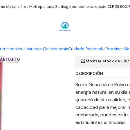
Insumos Gastronomía
Brota Guaraná En Polvo 100g - Energía N
mo día solo área Metropolitana Santiago por compras desde CLP 39.900. P
|
Brota Guaran
Natural
tricionales
Insumos Gastronomía
Cuidado Personal
Proteínas
Mas
Mostrar stock de ubi
DESCRIPCIÓN
Brota Guaraná en Polvo e
energía natural en su día 
guaraná de alta calidad,
capacidad para mejorar la
cucharada, puedes disfrut
estimulantes artificiales.