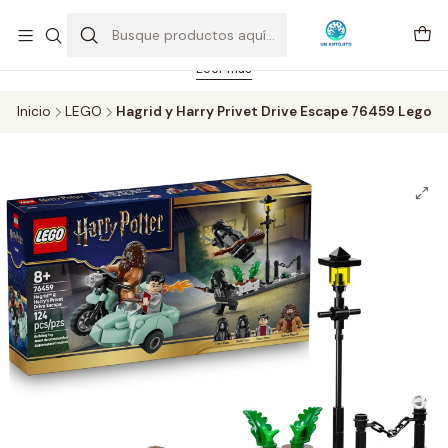
Feriado 21-05-2026 atención hasta las 14 hrs. Envío GRATIS mismo
día solo área Metropolitana Santiago por compras desde CLP 39.900.
Pedidos hasta 16 hrs., sábados y domingos hasta 14 hrs.
Leer más
Inicio
LEGO
Hagrid y Harry Privet Drive Escape 76459 Lego