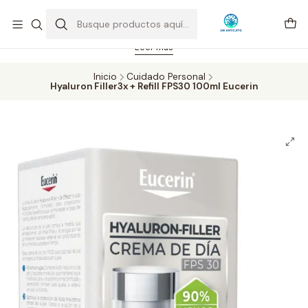
Feriado 21-05-2026 atención hasta las 14 hrs. Envío GRATIS mismo
día solo área Metropolitana Santiago por compras desde CLP 39.900.
Pedidos hasta 16 hrs., sábados y domingos hasta 14 hrs.
Leer más
Inicio
Cuidado Personal
Hyaluron Filler3x + Refill FPS30 100ml Eucerin