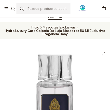
Feriado 21-05-2026 atención hasta las 14 hrs. Envío GRATIS mismo
día solo área Metropolitana Santiago por compras desde CLP 39.900.
Pedidos hasta 16 hrs., sábados y domingos hasta 14 hrs.
Leer más
Inicio
Mascotas Exclusivas
Hydra Luxury Care Colonia De Lujo Mascotas 50 Ml Exclusivo
Fragancia Baby