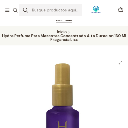
Feriado 21-05-2026 atención hasta las 14 hrs. Envío GRATIS mismo
día solo área Metropolitana Santiago por compras desde CLP 39.900.
Pedidos hasta 16 hrs., sábados y domingos hasta 14 hrs.
Leer más
Inicio
Hydra Perfume Para Mascotas Concentrado Alta Duracion 130 Ml
Fragancia Liss