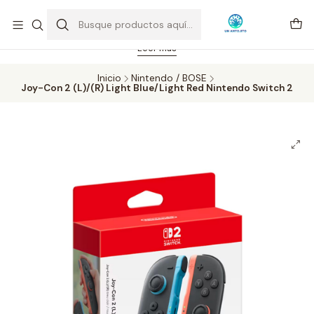
Feriado 21-05-2026 atención hasta las 14 hrs. Envío GRATIS mismo
día solo área Metropolitana Santiago por compras desde CLP 39.900.
Pedidos hasta 16 hrs., sábados y domingos hasta 14 hrs.
Leer más
Inicio
Nintendo / BOSE
Joy-Con 2 (L)/(R) Light Blue/Light Red Nintendo Switch 2