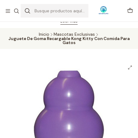
Feriado 21-05-2026 atención hasta las 14 hrs. Envío GRATIS mismo
día solo área Metropolitana Santiago por compras desde CLP 39.900.
Pedidos hasta 16 hrs., sábados y domingos hasta 14 hrs.
Leer más
Inicio
Mascotas Exclusivas
Juguete De Goma Recargable Kong Kitty Con Comida Para
Gatos