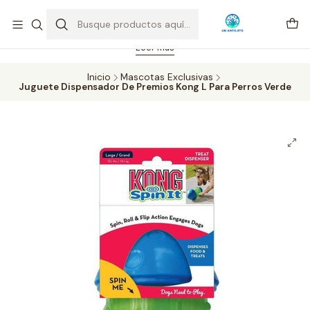
Feriado 21-05-2026 atención hasta las 14 hrs. Envío GRATIS mismo
día solo área Metropolitana Santiago por compras desde CLP 39.900.
Pedidos hasta 16 hrs., sábados y domingos hasta 14 hrs.
Leer más
Inicio
Mascotas Exclusivas
Juguete Dispensador De Premios Kong L Para Perros Verde