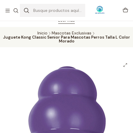
Feriado 21-05-2026 atención hasta las 14 hrs. Envío GRATIS mismo
día solo área Metropolitana Santiago por compras desde CLP 39.900.
Pedidos hasta 16 hrs., sábados y domingos hasta 14 hrs.
Leer más
Inicio
Mascotas Exclusivas
Juguete Kong Classic Senior Para Mascotas Perros Talla L Color
Morado