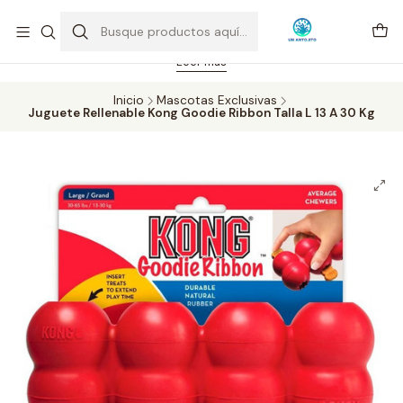
Feriado 21-05-2026 atención hasta las 14 hrs. Envío GRATIS mismo
día solo área Metropolitana Santiago por compras desde CLP 39.900.
Pedidos hasta 16 hrs., sábados y domingos hasta 14 hrs.
Leer más
Inicio
Mascotas Exclusivas
Juguete Rellenable Kong Goodie Ribbon Talla L 13 A 30 Kg