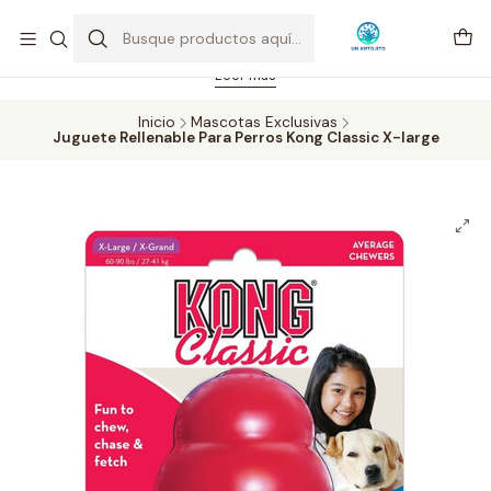
Feriado 21-05-2026 atención hasta las 14 hrs. Envío GRATIS mismo
día solo área Metropolitana Santiago por compras desde CLP 39.900.
Pedidos hasta 16 hrs., sábados y domingos hasta 14 hrs.
Leer más
Inicio
Mascotas Exclusivas
Juguete Rellenable Para Perros Kong Classic X-large