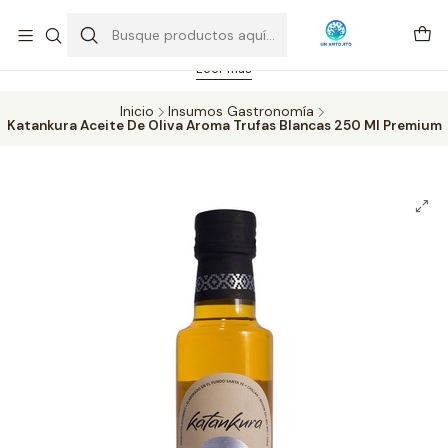
Feriado 21-05-2026 atención hasta las 14 hrs. Envío GRATIS mismo
día solo área Metropolitana Santiago por compras desde CLP 39.900.
Pedidos hasta 16 hrs., sábados y domingos hasta 14 hrs.
Leer más
Inicio
Insumos Gastronomía
Katankura Aceite De Oliva Aroma Trufas Blancas 250 Ml Premium