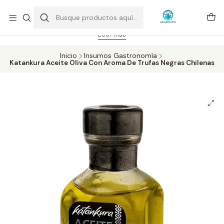
Feriado 21-05-2026 atención hasta las 14 hrs. Envío GRATIS mismo
día solo área Metropolitana Santiago por compras desde CLP 39.900.
Pedidos hasta 16 hrs., sábados y domingos hasta 14 hrs.
Leer más
Inicio
Insumos Gastronomía
Katankura Aceite Oliva Con Aroma De Trufas Negras Chilenas