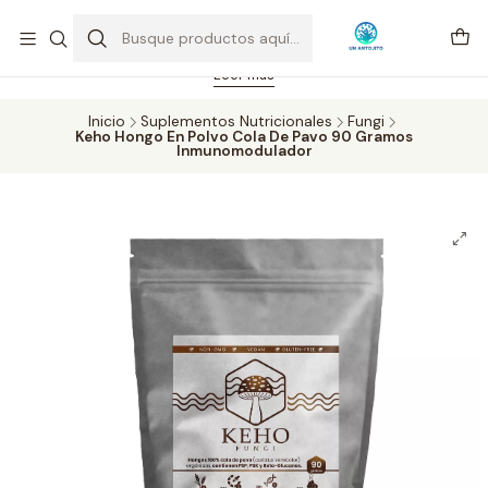
Feriado 21-05-2026 atención hasta las 14 hrs. Envío GRATIS mismo
día solo área Metropolitana Santiago por compras desde CLP 39.900.
Pedidos hasta 16 hrs., sábados y domingos hasta 14 hrs.
Leer más
Inicio
Suplementos Nutricionales
Fungi
Keho Hongo En Polvo Cola De Pavo 90 Gramos
Inmunomodulador