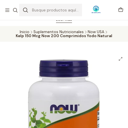
Feriado 21-05-2026 atención hasta las 14 hrs. Envío GRATIS mismo
día solo área Metropolitana Santiago por compras desde CLP 39.900.
Pedidos hasta 16 hrs., sábados y domingos hasta 14 hrs.
Leer más
Inicio
Suplementos Nutricionales
Now USA
Kelp 150 Mcg Now 200 Comprimidos Yodo Natural