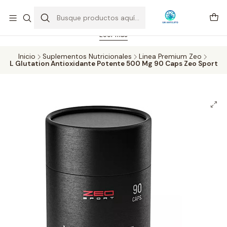
Feriado 21-05-2026 atención hasta las 14 hrs. Envío GRATIS mismo
día solo área Metropolitana Santiago por compras desde CLP 39.900.
Pedidos hasta 16 hrs., sábados y domingos hasta 14 hrs.
Leer más
Inicio
Suplementos Nutricionales
Linea Premium Zeo
L Glutation Antioxidante Potente 500 Mg 90 Caps Zeo Sport