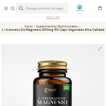
Feriado 21-05-2026 atención hasta las 14 hrs. Envío GRATIS mismo
día solo área Metropolitana Santiago por compras desde CLP 39.900.
Pedidos hasta 16 hrs., sábados y domingos hasta 14 hrs.
Leer más
Inicio
Suplementos Nutricionales
L-treonato De Magnesio 500mg 90 Caps Vegetales Alta Calidad