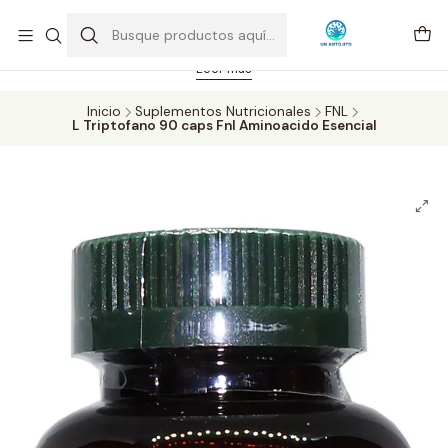
Feriado 21-05-2026 atención hasta las 14 hrs. Envío GRATIS mismo
día solo área Metropolitana Santiago por compras desde CLP 39.900.
Pedidos hasta 16 hrs., sábados y domingos hasta 14 hrs.
Leer más
Inicio
Suplementos Nutricionales
FNL
L Triptofano 90 caps Fnl Aminoacido Esencial