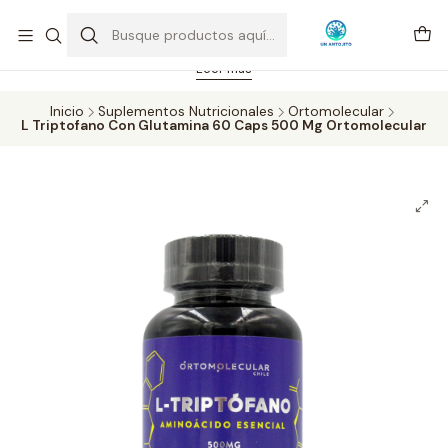
Feriado 21-05-2026 atención hasta las 14 hrs. Envío GRATIS mismo
día solo área Metropolitana Santiago por compras desde CLP 39.900.
Pedidos hasta 16 hrs., sábados y domingos hasta 14 hrs.
Leer más
Inicio
Suplementos Nutricionales
Ortomolecular
L Triptofano Con Glutamina 60 Caps 500 Mg Ortomolecular