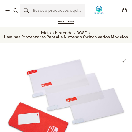
Feriado 21-05-2026 atención hasta las 14 hrs. Envío GRATIS mismo
día solo área Metropolitana Santiago por compras desde CLP 39.900.
Pedidos hasta 16 hrs., sábados y domingos hasta 14 hrs.
Leer más
Inicio
Nintendo / BOSE
Laminas Protectoras Pantalla Nintendo Switch Varios Modelos