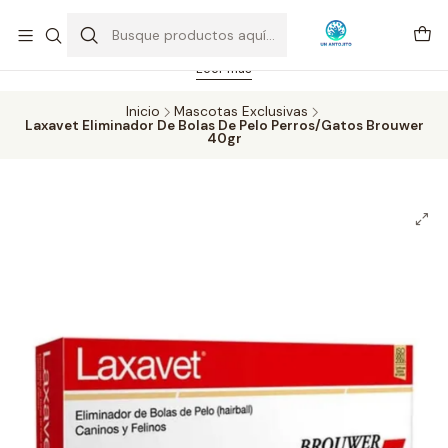
Feriado 21-05-2026 atención hasta las 14 hrs. Envío GRATIS mismo
día solo área Metropolitana Santiago por compras desde CLP 39.900.
Pedidos hasta 16 hrs., sábados y domingos hasta 14 hrs.
Leer más
Inicio
Mascotas Exclusivas
Laxavet Eliminador De Bolas De Pelo Perros/Gatos Brouwer
40gr