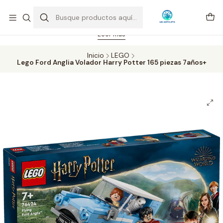
Feriado 21-05-2026 atención hasta las 14 hrs. Envío GRATIS mismo
día solo área Metropolitana Santiago por compras desde CLP 39.900.
Pedidos hasta 16 hrs., sábados y domingos hasta 14 hrs.
Leer más
Inicio
LEGO
Lego Ford Anglia Volador Harry Potter 165 piezas 7años+