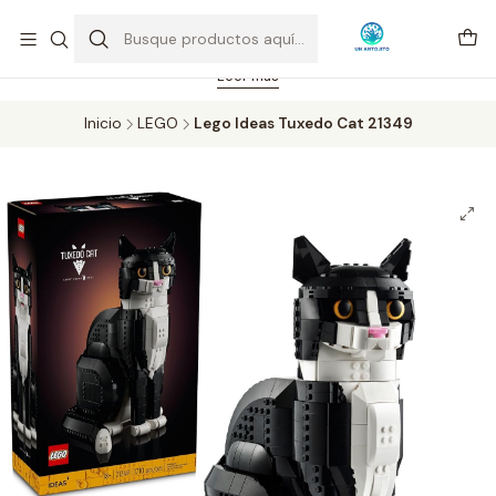
Feriado 21-05-2026 atención hasta las 14 hrs. Envío GRATIS mismo
día solo área Metropolitana Santiago por compras desde CLP 39.900.
Pedidos hasta 16 hrs., sábados y domingos hasta 14 hrs.
Leer más
Inicio
LEGO
Lego Ideas Tuxedo Cat 21349