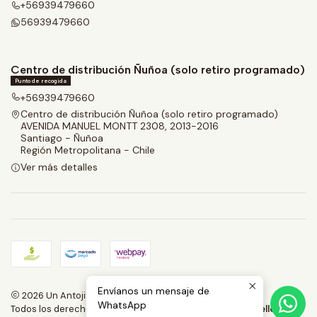
+56939479660
56939479660
Centro de distribución Ñuñoa (solo retiro programado)
Punto de recogida
+56939479660
Centro de distribución Ñuñoa (solo retiro programado)
AVENIDA MANUEL MONTT 2308, 2013-2016
Santiago - Ñuñoa
Región Metropolitana - Chile
Ver más detalles
Envíanos un mensaje de
2026 Un Antojito.
WhatsApp
Todos los derechos reservados.
Desarrollado por Jumpseller
.