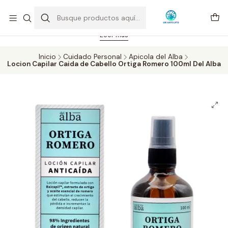
Feriado 21-05-2026 atención hasta las 14 hrs. Envío GRATIS mismo
día solo área Metropolitana Santiago por compras desde CLP 39.900.
Pedidos hasta 16 hrs., sábados y domingos hasta 14 hrs.
Leer más
Inicio
Cuidado Personal
Apicola del Alba
Locion Capilar Caida de Cabello Ortiga Romero 100ml Del Alba