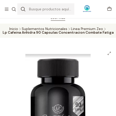
Feriado 21-05-2026 atención hasta las 14 hrs. Envío GRATIS mismo
día solo área Metropolitana Santiago por compras desde CLP 39.900.
Pedidos hasta 16 hrs., sábados y domingos hasta 14 hrs.
Leer más
Inicio
Suplementos Nutricionales
Linea Premium Zeo
Lp Cafeina Anhidra 90 Capsulas Concentracion Combate Fatiga