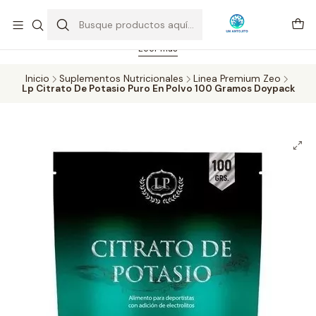
Feriado 21-05-2026 atención hasta las 14 hrs. Envío GRATIS mismo
día solo área Metropolitana Santiago por compras desde CLP 39.900.
Pedidos hasta 16 hrs., sábados y domingos hasta 14 hrs.
Leer más
Inicio
Suplementos Nutricionales
Linea Premium Zeo
Lp Citrato De Potasio Puro En Polvo 100 Gramos Doypack