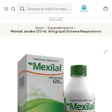
Feriado 21-05-2026 atención hasta las 14 hrs. Envío GRATIS mismo
día solo área Metropolitana Santiago por compras desde CLP 39.900.
Pedidos hasta 16 hrs., sábados y domingos hasta 14 hrs.
Leer más
Inicio
Superalimentos
Mexilal Jarabe 120 mL Antigripal Sistema Respiratorio