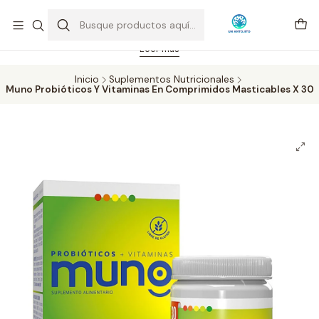
Feriado 21-05-2026 atención hasta las 14 hrs. Envío GRATIS mismo
día solo área Metropolitana Santiago por compras desde CLP 39.900.
Pedidos hasta 16 hrs., sábados y domingos hasta 14 hrs.
Leer más
Inicio
Suplementos Nutricionales
Muno Probióticos Y Vitaminas En Comprimidos Masticables X 30