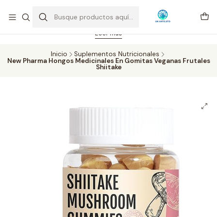
Feriado 21-05-2026 atención hasta las 14 hrs. Envío GRATIS mismo
día solo área Metropolitana Santiago por compras desde CLP 39.900.
Pedidos hasta 16 hrs., sábados y domingos hasta 14 hrs.
Leer más
Inicio
Suplementos Nutricionales
New Pharma Hongos Medicinales En Gomitas Veganas Frutales
Shiitake