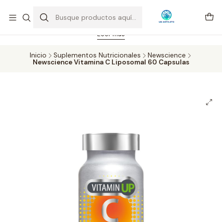
Feriado 21-05-2026 atención hasta las 14 hrs. Envío GRATIS mismo
día solo área Metropolitana Santiago por compras desde CLP 39.900.
Pedidos hasta 16 hrs., sábados y domingos hasta 14 hrs.
Leer más
Inicio
Suplementos Nutricionales
Newscience
Newscience Vitamina C Liposomal 60 Capsulas