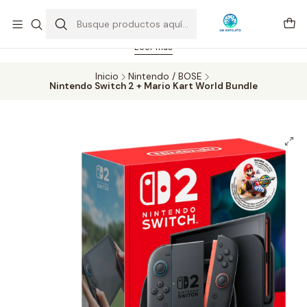
Feriado 21-05-2026 atención hasta las 14 hrs. Envío GRATIS mismo
día solo área Metropolitana Santiago por compras desde CLP 39.900.
Pedidos hasta 16 hrs., sábados y domingos hasta 14 hrs.
Leer más
Inicio
Nintendo / BOSE
Nintendo Switch 2 + Mario Kart World Bundle