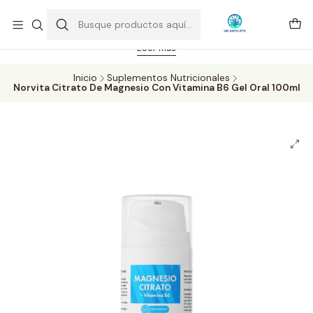
Feriado 21-05-2026 atención hasta las 14 hrs. Envío GRATIS mismo
día solo área Metropolitana Santiago por compras desde CLP 39.900.
Pedidos hasta 16 hrs., sábados y domingos hasta 14 hrs.
Leer más
Inicio
Suplementos Nutricionales
Norvita Citrato De Magnesio Con Vitamina B6 Gel Oral 100ml